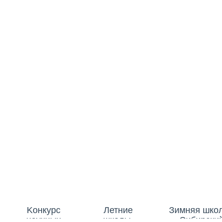
Kонкурс
Летние
Зимняя шко
научных
школы-
«Сибирски