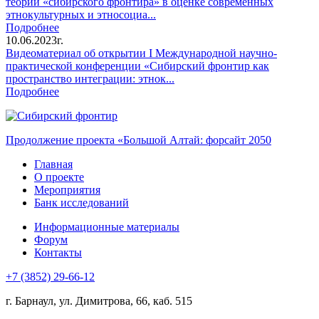
теории «сибирского фронтира» в оценке современных
этнокультурных и этносоциа...
Подробнее
10.06.2023г.
Видеоматериал об открытии I Международной научно-
практической конференции «Сибирский фронтир как
пространство интеграции: этнок...
Подробнее
Продолжение проекта «Большой Алтай: форсайт 2050
Главная
О проекте
Мероприятия
Банк исследований
Информационные материалы
Форум
Контакты
+7 (3852) 29-66-12
г. Барнаул, ул. Димитрова, 66, каб. 515