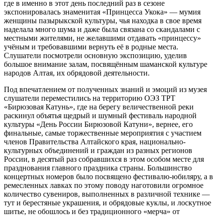
где в именно в этот день последний раз в сезоне
экспонировалась знаменитая «Принцесса Укока» — мумия
женщины пазырыкской культуры, чья находка в свое время
наделала много шума и даже была связана со скандалами с
местными жителями, не желавшими отдавать «принцессу»
учёным и требовавшими вернуть её в родные места.
Слушатели посмотрели основную экспозицию, уделив
большое внимание залам, посвящённым шаманской культуре
народов Алтая, их обрядовой деятельности.
Под впечатлением от полученных знаний и эмоций из музея
слушатели переместились на территорию ОЭЗ ТРТ
«Бирюзовая Катунь», где на берегу величественной реки
раскинул объятья щедрый и шумный фестиваль народной
культуры «День России Бирюзовой Катуни», вернее, его
финальные, самые торжественные мероприятия с участием
членов Правительства Алтайского края, национально-
культурных объединений и граждан из разных регионов
России, в десятый раз собравшихся в этом особом месте для
празднования главного праздника страны. Большинство
концертных номеров было посвящено фестивалю-юбиляру, а в
ремесленных лавках по этому поводу наготовили огромное
количество сувениров, выполненных в различной технике —
тут и берестяные украшения, и обрядовые куклы, и лоскутное
шитье, не обошлось и без традиционного «мерча» от