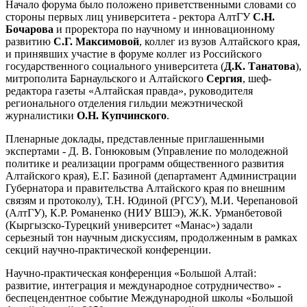
Начало форума было положено приветственными словами со
стороны первых лиц университета - ректора АлтГУ
С.Н.
Бочарова
и проректора по научному и инновационному
развитию
С.Г. Максимовой
, коллег из вузов Алтайского края,
и принявших участие в форуме коллег из Российского
государственного социального университета (
Д.К. Танатова
),
митрополита Барнаульского и Алтайского
Сергия
, шеф-
редактора газеты «Алтайская правда», руководителя
регионального отделения гильдии межэтнической
журналистики
О.Н. Купчинского
.
Пленарные доклады, представленные приглашенными
экспертами - Д. В. Гонюковым (Управление по молодежной
политике и реализации программ общественного развития
Алтайского края), Е.Г. Базиной (департамент Администрации
Губернатора и правительства Алтайского края по внешним
связям и протоколу), Т.Н. Юдиной (РГСУ), М.И. Черепановой
(АлтГУ), К.Р. Романенко (НИУ ВШЭ), Ж.К. Урманбетовой
(Кыргызско-Турецкий университет «Манас») задали
серьезный тон научным дискуссиям, продолженным в рамках
секций научно-практической конференции.
Научно-практическая конференция «Большой Алтай:
развитие, интеграция и международное сотрудничество» -
беспецендентное событие Международной школы «Большой