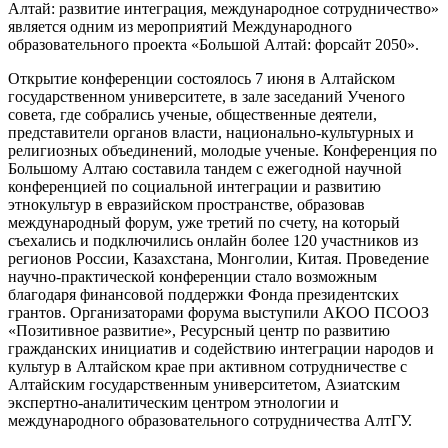
Алтай: развитие интеграция, международное сотрудничество»
является одним из мероприятий Международного
образовательного проекта «Большой Алтай: форсайт 2050».
Открытие конференции состоялось 7 июня в Алтайском
государственном университете, в зале заседаний Ученого
совета, где собрались ученые, общественные деятели,
представители органов власти, национально-культурных и
религиозных объединений, молодые ученые. Конференция по
Большому Алтаю составила тандем с ежегодной научной
конференцией по социальной интеграции и развитию
этнокультур в евразийском пространстве, образовав
международный форум, уже третий по счету, на который
съехались и подключились онлайн более 120 участников из
регионов России, Казахстана, Монголии, Китая. Проведение
научно-практической конференции стало возможным
благодаря финансовой поддержки Фонда президентских
грантов. Организаторами форума выступили АКОО ПСООЗ
«Позитивное развитие», Ресурсный центр по развитию
гражданских инициатив и содействию интеграции народов и
культур в Алтайском крае при активном сотрудничестве с
Алтайским государственным университетом, Азиатским
экспертно-аналитическим центром этнологии и
международного образовательного сотрудничества АлтГУ.